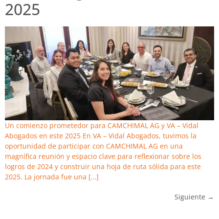
2025
Un comienzo prometedor para CAMCHIMAL AG y VA – Vidal
Abogados en este 2025 En VA – Vidal Abogados, tuvimos la
oportunidad de participar con CAMCHIMAL AG en una
magnífica reunión y espacio clave para reflexionar sobre los
logros de 2024 y construir una hoja de ruta sólida para este
2025. La jornada fue una […]
Siguiente
→