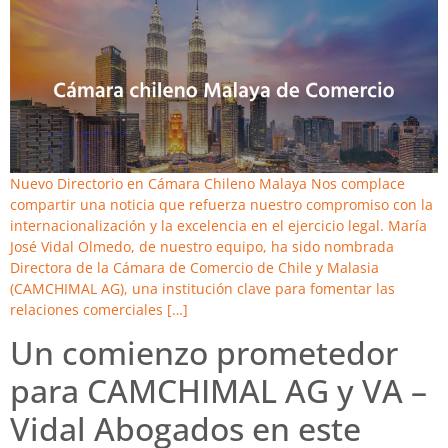
Nuevo Directorio en Cámara Chileno Malaya Nos complace
compartir una noticia que refuerza nuestro compromiso con la
internacionalización y la excelencia en el ejercicio legal. María
José Vidal Olmedo, de nuestro equipo, ha sido nombrada
Directora de la Cámara de Comercio de Chile y Malasia
(CAMCHIMAL AG), una institución clave para fomentar las
relaciones comerciales […]
Un comienzo prometedor
para CAMCHIMAL AG y VA –
Vidal Abogados en este