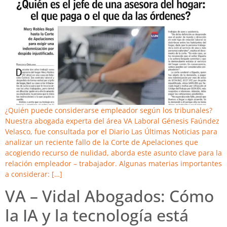
¿Quién puede considerarse empleador según los tribunales?
Nuestra abogada experta del área VA Laboral Génesis Faúndez
Velasco, fue consultada por el Diario Las Últimas Noticias para
analizar un reciente fallo de la Corte de Apelaciones que
acogiendo recurso de nulidad, aborda este asunto clave para la
relación empleador – trabajador. Algunas materias importantes
a considerar: […]
VA – Vidal Abogados: Cómo
la IA y la tecnología está